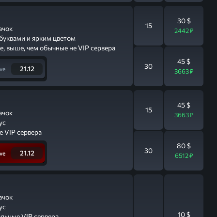
30 $
15
ачок
2442 ₽
буквами и ярким цветом
е, выше, чем обычные не VIP сервера
45 $
30
21.12
ve
3663 ₽
45 $
15
ачок
3663 ₽
ус
е VIP сервера
80 $
30
21.12
ve
6512 ₽
ачок
ус
10 $
альные VIP сервера