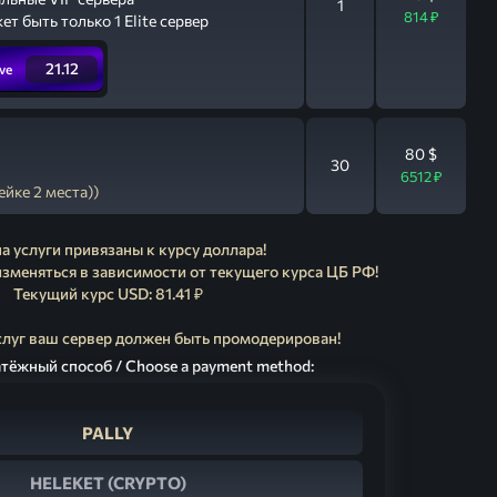
1
814 ₽
т быть только 1 Elite сервер
21.12
ve
80 $
30
6512 ₽
ейке 2 места))
а услуги привязаны к курсу доллара!
изменяться в зависимости от текущего курса ЦБ РФ!
Текущий курс USD: 81.41 ₽
слуг ваш сервер должен быть промодерирован!
тёжный способ / Choose a payment method:
PALLY
HELEKET (CRYPTO)