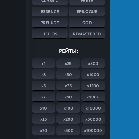
CLASSIC
FREYA
ESSENCE
EPILOGUE
PRELUDE
GOD
HELIOS
REMASTERED
РЕЙТЫ:
x1
x25
x800
x3
x30
x1000
x5
x35
x1200
x7
x50
x5000
x10
x100
x10000
x15
x200
x50000
x20
x500
x100000