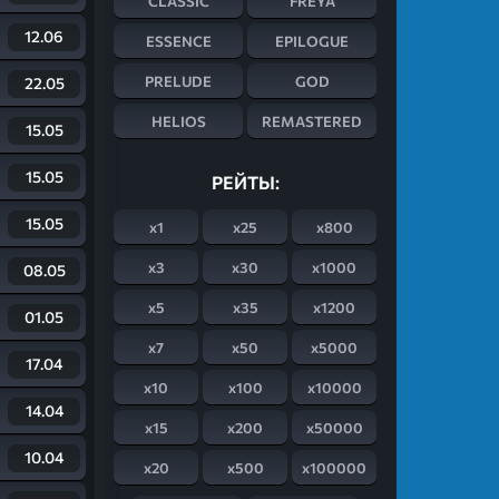
CLASSIC
FREYA
12.06
ESSENCE
EPILOGUE
PRELUDE
GOD
22.05
HELIOS
REMASTERED
15.05
15.05
РЕЙТЫ:
15.05
x1
x25
x800
x3
x30
x1000
08.05
x5
x35
x1200
01.05
x7
x50
x5000
17.04
x10
x100
x10000
14.04
x15
x200
x50000
10.04
x20
x500
x100000