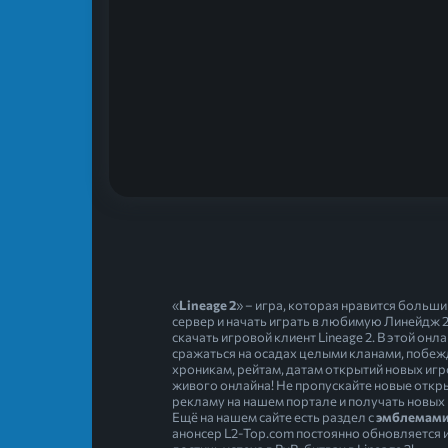
«
Lineage 2
» – игра, которая нравится больш
сервер и начать играть в любимую Линейдж 2
скачать игровой клиент Lineage 2. В этой о
сражаться на осадах целыми кланами, побежд
хроникам, рейтам, датам открытий новых игро
живого онлайна! Не пропускайте новые откры
рекламу на нашем портале и получать новых иг
Ещё на нашем сайте есть раздел с
эмблемами
анонсер L2-Top.com постоянно обновляется и