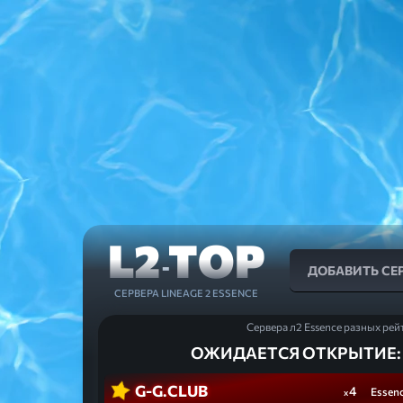
L2
TOP
-
ДОБАВИТЬ СЕ
СЕРВЕРА LINEAGE 2 ESSENCE
Сервера л2 Essence разных рей
ОЖИДАЕТСЯ ОТКРЫТИЕ:
G-G.CLUB
4
Essen
x