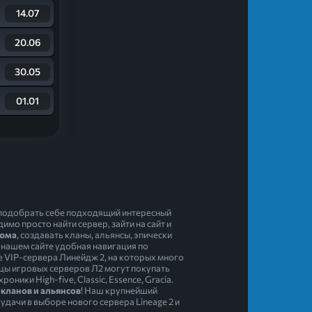
14.07
20.06
30.05
01.01
е подобрать себе подходящий интересный
мо просто найти сервер, зайти на сайт и
юма
, создавать кланы, альянсы, эпически
 нашем сайте удобная навигация по
ые VIP-сервера Линейдж 2, на которых много
ьцы игровых серверов Л2 могут покупать
ики High-five, Classic, Essence, Gracia.
 кланов и альянсов
! Наш крупнейший
дачи в выборе нового сервера Lineage 2 и