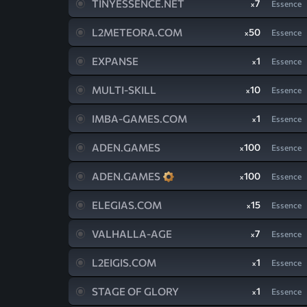
TINYESSENCE.NET
7
Essence
x
L2METEORA.COM
50
Essence
x
EXPANSE
1
Essence
x
MULTI-SKILL
10
Essence
x
IMBA-GAMES.COM
1
Essence
x
ADEN.GAMES
100
Essence
x
ADEN.GAMES
100
Essence
x
ELEGIAS.COM
15
Essence
x
VALHALLA-AGE
7
Essence
x
L2EIGIS.COM
1
Essence
x
STAGE OF GLORY
1
Essence
x