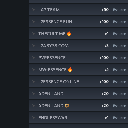
LA2.TEAM
50
Essence
x
L2ESSENCE.FUN
100
Essence
x
THECULT.ME
1
Essence
x
L2ABYSS.COM
3
Essence
x
PVPESSENCE
100
Essence
x
MW-ESSENCE
5
Essence
x
L2ESSENCE.ONLINE
100
Essence
x
ADEN.LAND
20
Essence
x
ADEN.LAND
20
Essence
x
ENDLESSWAR
1
Essence
x