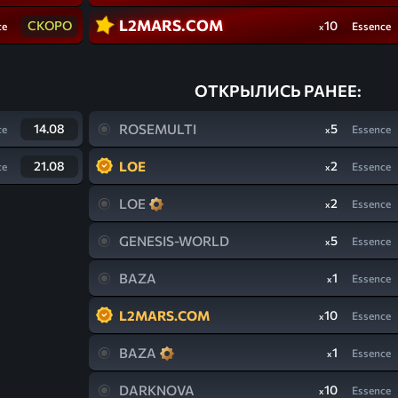
L2MARS.COM
СКОРО
10
ce
Essence
x
ОТКРЫЛИСЬ РАНЕЕ:
14.08
ROSEMULTI
5
ce
Essence
x
21.08
LOE
2
ce
Essence
x
LOE
2
Essence
x
GENESIS-WORLD
5
Essence
x
BAZA
1
Essence
x
L2MARS.COM
10
Essence
x
BAZA
1
Essence
x
DARKNOVA
10
Essence
x