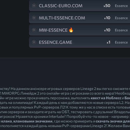
CLASSIC-EURO.COM
50
Essence
x
MULTI-ESSENCE.COM
10
Essence
x
MW-ESSENCE
10
Essence
x
ESSENCE.GAME
1
Essence
x
инству! На данном анонсере игровых серверов Lineage 2 вы легко сможет
! MMORPG Линейдж 2 это онлайн-игра с игроками со всего мира! Необходи
нлайн-игре можно прокачивать персонажа, выполнять
квест на Ноблесс
и
Ба
ать на олимпиаде! Каждый день к нам добавляются новые сервера L2. На
вых и популярных PvP-серверов Л2! К тому же у нас в списке есть топов
тия серверов и заходите играть на ОБТ, тестировать с друзьями! Владел
роков! Нравятся хроники Interlude? Попробуй что-то новое - например хрон
 клана
,
клановыми значками
, где можно примерить и
скачать значки для
 пополняется каждый день новыми PvP-серверами Lineage 2! Желаем Вам у