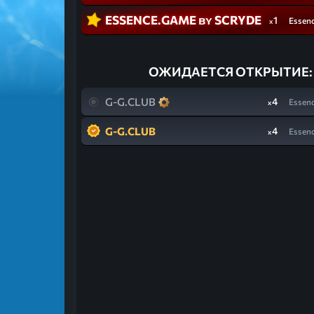
ESSENCE.GAME ʙʏ SCRYDE
1
Essen
x
ОЖИДАЕТСЯ ОТКРЫТИЕ:
G-G.CLUB
4
Essen
x
G-G.CLUB
4
Essen
x