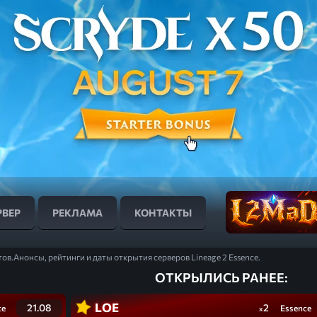
РВЕР
РЕКЛАМА
КОНТАКТЫ
тов.
Анонсы, рейтинги и даты открытия серверов Lineage 2 Essence.
ОТКРЫЛИСЬ РАНЕЕ:
LOE
21.08
2
ce
Essence
x