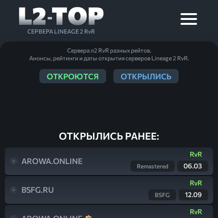
L2
TOP
-
СЕРВЕРА LINEAGE 2 RvR
Сервера л2 RvR разных рейтов.
Анонсы, рейтинги и даты открытия серверов Lineage 2 RvR.
ОТКРОЮТСЯ
ОТКРЫЛИСЬ
ОТКРЫЛИСЬ РАНЕЕ:
RvR
AROWA.ONLINE
06.03
Remastered
RvR
BSFG.RU
12.09
BSFG
RvR