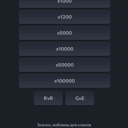
x1000
x1200
x5000
x10000
x50000
x100000
RvR
GvE
Значки, эмблемы для кланов