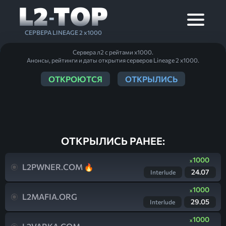
L2
TOP
-
СЕРВЕРА LINEAGE 2 x1000
Сервера л2 с рейтами x1000.
Анонсы, рейтинги и даты открытия серверов Lineage 2 x1000.
ОТКРОЮТСЯ
ОТКРЫЛИСЬ
ОТКРЫЛИСЬ РАНЕЕ:
1000
x
L2PWNER.COM
24.07
Interlude
1000
x
L2MAFIA.ORG
29.05
Interlude
1000
x