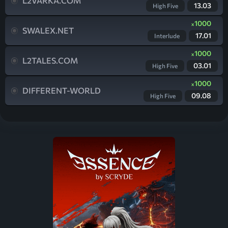
L2VARKA.COM
13.03
High Five
1000
x
SWALEX.NET
17.01
Interlude
1000
x
L2TALES.COM
03.01
High Five
1000
x
DIFFERENT-WORLD
09.08
High Five