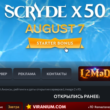
РВЕР
РЕКЛАМА
КОНТАКТЫ
0.
Анонсы, рейтинги и даты открытия серверов Lineage 2 x10.
ОТКРЫЛИСЬ РАНЕЕ:
VIRANIUM.COM
Завтра
10
ve
Remastere
x