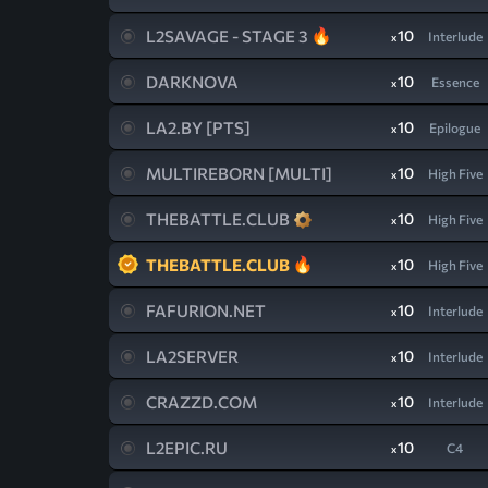
L2SAVAGE - STAGE 3
10
Interlude
x
DARKNOVA
10
Essence
x
LA2.BY [PTS]
10
Epilogue
x
MULTIREBORN [MULTI]
10
High Five
x
THEBATTLE.CLUB
10
High Five
x
THEBATTLE.CLUB
10
High Five
x
FAFURION.NET
10
Interlude
x
LA2SERVER
10
Interlude
x
CRAZZD.COM
10
Interlude
x
L2EPIC.RU
10
C4
x