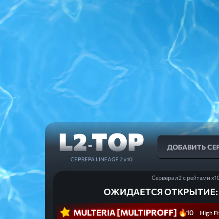
L2
TOP
-
ДОБАВИТЬ СЕ
СЕРВЕРА LINEAGE 2 x10
Сервера л2 с рейтами x1
ОЖИДАЕТСЯ ОТКРЫТИЕ:
MULTERIA [MULTIPROFF]
10
High Fi
x