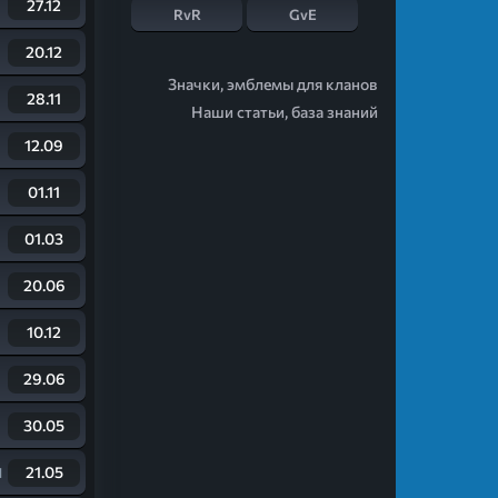
27.12
RvR
GvE
20.12
Значки, эмблемы для кланов
28.11
Наши статьи, база знаний
12.09
01.11
01.03
20.06
10.12
29.06
30.05
21.05
d