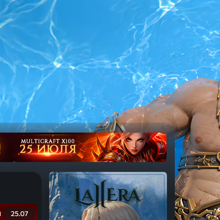
25.07
d