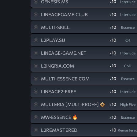
GENESIS.MS
10
Interlude
x
LINEAGEGAME.CLUB
10
Interlude
x
MULTI-SKILL
10
Essence
x
L2PLAY.SU
10
C4
x
LINEAGE-GAME.NET
10
Interlude
x
L2INGRIA.COM
10
GoD
x
MULTI-ESSENCE.COM
10
Essence
x
LINEAGE2-FREE
10
Interlude
x
MULTERIA [MULTIPROFF]
10
High Five
x
MW-ESSENCE
10
Essence
x
L2REMASTERED
10
Remastere
x