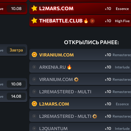
L2MARS.COM
10.08
10
ve
Essence
x
THEBATTLE.CLUB
10
High Five
x
ОТКРЫЛИСЬ РАНЕЕ:
Завтра
ve
VIRANIUM.COM
10
Remastere
x
ARKENIA.RU
10
Interlude
x
VIRANIUM.COM
10
Remastere
x
10.08
ve
L2REMASTERED - MULTI
10
Remastere
x
14.08
ve
L2MARS.COM
10
Essence
x
L2REMASTERED - MULTI
10
Remastere
x
L2QUANTUM
10
Interlude
x