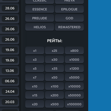
CLASSIC
FREYA
28.06
ESSENCE
EPILOGUE
PRELUDE
GOD
26.06
HELIOS
REMASTERED
26.06
26.06
РЕЙТЫ:
19.06
x1
x25
x800
x3
x30
x1000
19.06
x5
x35
x1200
13.06
x7
x50
x5000
06.06
x10
x100
x10000
24.04
x15
x200
x50000
20.03
x20
x500
x100000