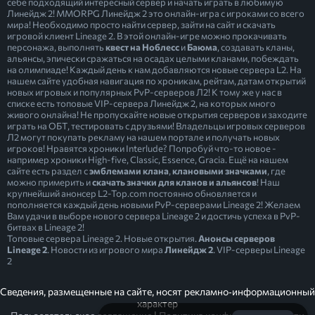
себе подходящий интересный сервер и начать играть в любимую
Линейдж 2! MMORPG Линейдж 2 это онлайн-игра с игроками со всего
мира! Необходимо просто найти сервер, зайти на сайт и скачать
игровой клиент Lineage 2. В этой онлайн-игре можно прокачивать
персонажа, выполнять
квест на Ноблесс
и
Баюма
, создавать кланы,
альянсы, эпически сражаться на осадах целыми кланами, побеждать
на олимпиаде! Каждый день к нам добавляются новые сервера L2. На
нашем сайте удобная навигация по хроникам, рейтам, датам открытий
новых игровых и популярных PvP-серверов Л2! К тому же у нас в
списке есть топовые VIP-сервера Линейдж 2, на которых много
живого онлайна! Не пропускайте новые открытия серверов и заходите
играть на ОБТ, тестировать с друзьями! Владельцы игровых серверов
Л2 могут покупать рекламу на нашем портале и получать новых
игроков! Нравятся хроники Interlude? Попробуй что-то новое -
например хроники High-five, Classic, Essence, Gracia. Ещё на нашем
сайте есть раздел с
эмблемами клана
,
клановыми значками
, где
можно примерить и
скачать значки для кланов и альянсов
! Наш
крупнейший анонсер L2-Top.com постоянно обновляется и
пополняется каждый день новыми PvP-серверами Lineage 2! Желаем
Вам удачи в выборе нового сервера Lineage 2 и достичь успеха в PvP-
битвах в Lineage 2!
Топовые сервера Lineage 2. Новые открытия.
Анонсы серверов
Lineage 2
. Новости из игрового мира
Линейдж 2
. VIP-серверы Lineage
2
Сведения, размещенные на сайте, носят рекламно‐информационный
характер