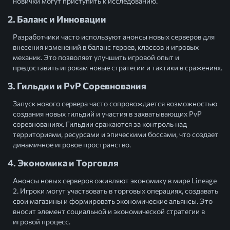
новички могут приступить к исследованию.
2. Баланс и Инновации
Разработчики часто используют анонсы новых серверов для
внесения изменений в баланс героев, классов и игровых
механик. Это позволяет улучшить игровой опыт и
предоставить игрокам новые стратегии и тактики в сражениях.
3. Гильдии и PvP Соревнования
Запуск нового сервера часто сопровождается возможностью
создания новых гильдий и участия в захватывающих PvP
соревнованиях. Гильдии сражаются за контроль над
территориями, ресурсами и эпическими боссами, что создает
динамичное игровое пространство.
4. Экономика и Торговля
Анонсы новых серверов оживляют экономику в мире Lineage
2. Игроки могут участвовать в торговых операциях, создавать
свои магазины и формировать экономические альянсы. Это
вносит элемент социальной и экономической стратегии в
игровой процесс.