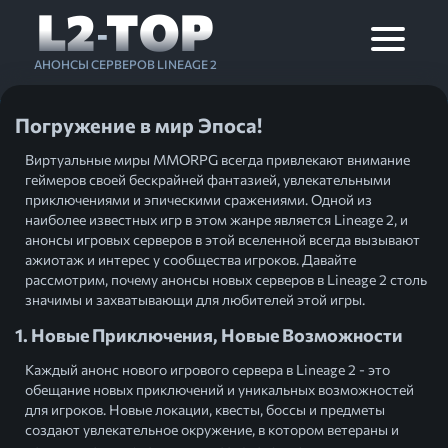
L2
TOP
-
АНОНСЫ СЕРВЕРОВ LINEAGE 2
Погружение в мир Эпоса!
Виртуальные миры MMORPG всегда привлекают внимание
геймеров своей бескрайней фантазией, увлекательными
приключениями и эпическими сражениями. Одной из
наиболее известных игр в этом жанре является Lineage 2, и
анонсы игровых серверов в этой вселенной всегда вызывают
ажиотаж и интерес у сообщества игроков. Давайте
рассмотрим, почему анонсы новых серверов в Lineage 2 столь
значимы и захватывающи для любителей этой игры.
1. Новые Приключения, Новые Возможности
Каждый анонс нового игрового сервера в Lineage 2 - это
обещание новых приключений и уникальных возможностей
для игроков. Новые локации, квесты, боссы и предметы
создают увлекательное окружение, в котором ветераны и