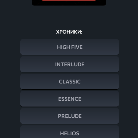
ХРОНИКИ:
HIGH FIVE
INTERLUDE
CLASSIC
ESSENCE
PRELUDE
HELIOS