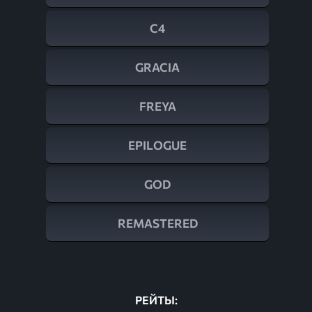
C4
GRACIA
FREYA
EPILOGUE
GOD
REMASTERED
РЕЙТЫ: