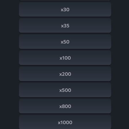
x30
x35
x50
x100
x200
x500
x800
x1000